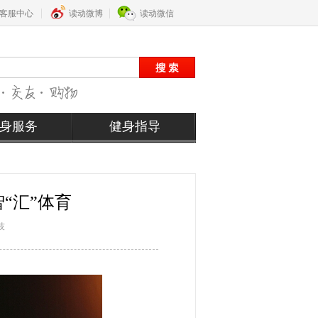
客服中心
读动微博
读动微信
身服务
健身指导
“汇”体育
技