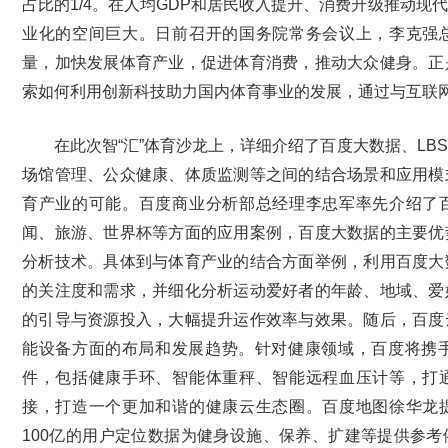
占比的1/4。在人均GDP和居民收入提升、消费升级推动现
业化的空间巨大。日前召开的国务院常务会议上，李克强
量，加快发展体育产业，促进体育消费，推动大众健身。正
索如何利用创新科技助力国内体育事业的发展，通过与互联
在此次智“汇”体育沙龙上，详细介绍了百度大数据、LB
场馆管理、公众健康、体质监测等之间的结合场景和应用模
育产业的可能。百度商业分析部总经理李忠军率先介绍了
闻、旅游、世界杯等方面的应用案例，百度大数据的主要优
分析技术。具体到与体育产业的结合方面举例，利用百度大
的关注度和需求，并细化分析运动爱好者的年龄、地域、爱
的引导与资源投入，大幅提升运作效率与效果。随后，百度
能设备方面的布局和发展趋势。针对健康领域，百度将携手
件，包括健康手环、智能体重秤、智能远程血压计等，打
接，打造一个更加和谐的健康云生态圈。百度地图徐华龙
100亿的用户定位数据为健身设施、保养、扩建等提供参