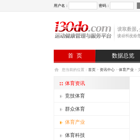
用户名：
密码：
首 页
数据总览
您当前的位置：
首页
>
资讯中心
>
体育产业
>
体育资讯
竞技体育
群众体育
体育产业
体育科技