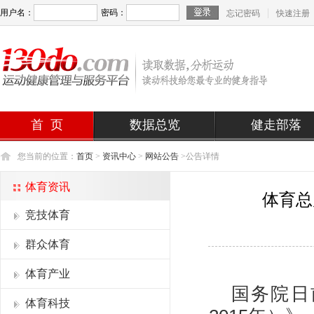
用户名：
密码：
忘记密码
快速注册
首 页
数据总览
健走部落
您当前的位置：
首页
>
资讯中心
>
网站公告
>公告详情
体育资讯
体育总
竞技体育
群众体育
体育产业
国务院日
体育科技