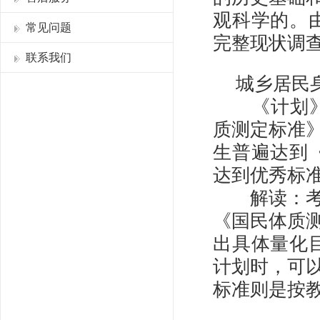
观科学的。
常见问题
完整现状调
联系我们
城乡居民
《计划》要
质测定标准
生普遍达到
达到优秀标准
解读：考虑
《国民体质
出具体量化
计划时，可
标准则是按