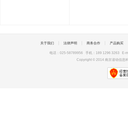
关于我们
法律声明
商务合作
产品购买
电话：025-58789956 手机：189 1296 3263
Copyright © 2014 南京