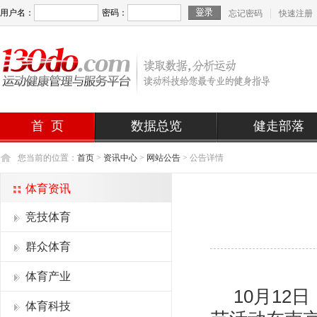
用户名：
密码：
忘记密码
快速注册
首 页
数据总览
健走部落
您当前的位置：
首页
>
资讯中心
>
网站公告
> 公告详情
体育资讯
竞技体育
群众体育
体育产业
10月12
体育科技