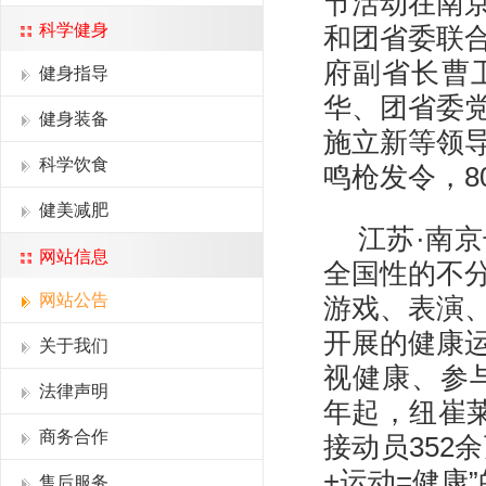
节活动在南
科学健身
和团省委联
府副省长曹
健身指导
华、团省委
健身装备
施立新等领
科学饮食
鸣枪发令，8
健美减肥
江苏·南
网站信息
全国性的不
网站公告
游戏、表演
开展的健康
关于我们
视健康、参与
法律声明
年起，纽崔莱
商务合作
接动员352
+运动=健康
售后服务