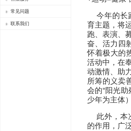
常见问题
今年的长
育主题，将
联系我们
跑、表演、
奋、活力四
怀着极大的热
活动中，在
动激情、助
所筹的义卖善
会的“阳光助
少年为主体
此外，本
的作用，广